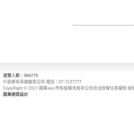
瀏覽人數 : 366775
什麼都有高雄搬家公司 電話：07-7137777
CopyRight © 2017 蘋果seo 所有版權未經本公司合法授權任意複制 
蘋果網頁設計
什麼都有高雄搬家公司回頭車政府立案專業、廢棄物處理，免費估價，