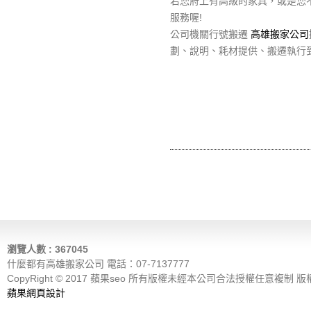
若您府上有高級的家具，或是您
服務喔!
公司機關行號搬遷
高雄搬家公司
劃、說明、耗材提供、搬遷執行
瀏覽人數 : 367045
什麼都有高雄搬家公司 電話：07-7137777
CopyRight © 2017 蘋果seo 所有版權未經本公司合法授權任意複制 
蘋果網頁設計
什麼都有高雄搬家公司回頭車政府立案專業、廢棄物處理，免費估價，