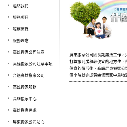
連絡我們
服務項目
服務流程
服務理念
高雄搬家公司注意
屏東搬家公司
因長期無法工作，
打算搬到房租較便宜的地方住，
高雄搬家公司注意事項
個案的情形後，商請
屏東搬家公
個小時就完成黃姓個案家中重物
合適高雄搬家公司
高雄搬家服務
高雄搬家中心
高雄搬家需求
屏東搬家公司貼心