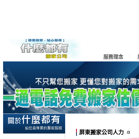
服務理念
屏東搬家公司人力
/3