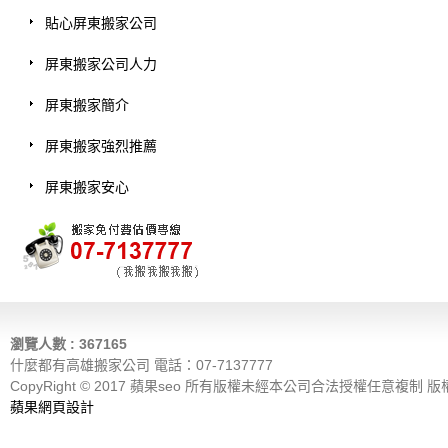
貼心屏東搬家公司
屏東搬家公司人力
屏東搬家簡介
屏東搬家強烈推薦
屏東搬家安心
瀏覽人數 : 367165
什麼都有高雄搬家公司 電話：07-7137777
CopyRight © 2017 蘋果seo 所有版權未經本公司合法授權任意複制 
蘋果網頁設計
什麼都有高雄搬家公司回頭車政府立案專業、廢棄物處理，免費估價，